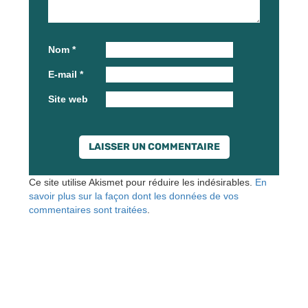
Nom
*
E-mail
*
Site web
Ce site utilise Akismet pour réduire les indésirables.
En
savoir plus sur la façon dont les données de vos
commentaires sont traitées
.