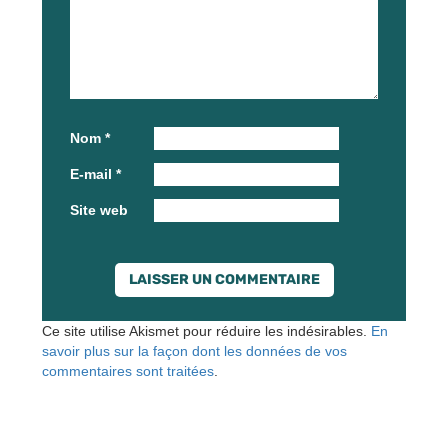
Nom
*
E-mail
*
Site web
Ce site utilise Akismet pour réduire les indésirables.
En
savoir plus sur la façon dont les données de vos
commentaires sont traitées
.