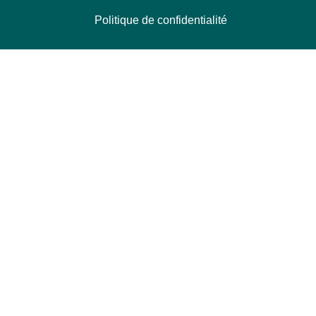
Politique de confidentialité
NOUS CONTACTER
Délégation Europe Ecologie
Groupe Verts/ALE du Parlement européen
ASP 06E210, Rue Wiertz 60,
B-1047 Bruxelles