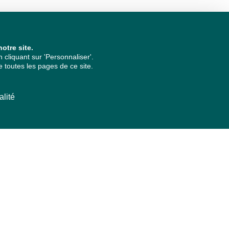
otre site.
cliquant sur 'Personnaliser'.
 toutes les pages de ce site.
alité
ARCHIVES PAR ANNÉES
2026
2025
2024
2023
2022
2021
2020
2019
2018
2017