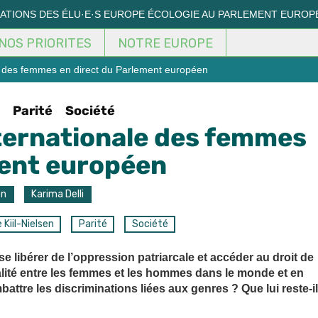
MATIONS DES ÉLU·E·S EUROPE ÉCOLOGIE AU PARLEMENT EUROP
NOS PRIORITES
NOTRE EUROPE
e des femmes en direct du Parlement européen
Parité
Société
ternationale des femmes
ment européen
on
Karima Delli
 Kiil-Nielsen
Parité
Société
e libérer de l’oppression patriarcale et accéder au droit de
lité entre les femmes et les hommes dans le monde et en
ttre les discriminations liées aux genres ? Que lui reste-il