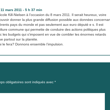
-
11 mars 2011 - 5 h 37 min
Nicole Kill-Nielsen à l’occasion du 8 mars 2011. Il serait heureux, voire
ouvoir donner la plus grande diffusion possible aux données concernan
férents pays du monde et pas seulement aux euro député e s. Il est
ulture commune qui permette de conduire des actions politiques plus
ec les budgets qui s’imposent en vue de combler les énormes retards
e partout sur la planète.
qui le fera? Donnons ensemble l’impulsion.
ps obligatoires sont indiqués avec
*