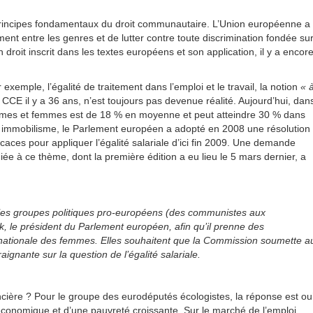
 principes fondamentaux du droit communautaire. L’Union européenne a
ement entre les genres et de lutter contre toute discrimination fondée su
roit inscrit dans les textes européens et son application, il y a encor
exemple, l’égalité de traitement dans l’emploi et le travail, la notion
« 
 CCE il y a 36 ans, n’est toujours pas devenue réalité. Aujourd’hui, dan
ommes et femmes est de 18 % en moyenne et peut atteindre 30 % dans
 immobilisme, le Parlement européen a adopté en 2008 une résolution
aces pour appliquer l’égalité salariale d’ici fin 2009. Une demande
 à ce thème, dont la première édition a eu lieu le 5 mars dernier, a
 les groupes politiques pro-européens (des communistes aux
k, le président du Parlement européen, afin qu’il prenne des
nationale des femmes. Elles souhaitent que la Commission soumette a
aignante sur la question de l’égalité salariale.
ncière ? Pour le groupe des eurodéputés écologistes, la réponse est oui
 économique et d’une pauvreté croissante. Sur le marché de l’emploi,