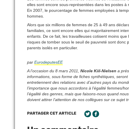
elles sont encore sous-représentées dans les postes à r
En 2007, le pourcentage de femmes employées à temps pa
hommes.
Alors que six millions de femmes de 25 à 49 ans déclarai
familiales, ce sont encore elles qui majoritairement int
enfants. De ce fait, les travailleuses cotisent moins qu
risques de tomber sous le seuil de pauvreté sont donc 
parents isolés en particulier.
par
EurodeputesEE
A l’occasion du 8 mars 2011,
Nicole Kiil-Nielsen
a prés
informations, sous forme de fiches synthétiques, sero
entretiennent des relations avec d’autres pays du mond
l’importance que nous accordons à l’égalité femmes/ho
l’égalité des genres, mais que faisons-nous quand nous
doivent attirer l’attention de nos collègues sur ce sujet 
PARTAGER CET ARTICLE