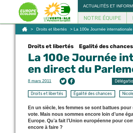
Panneau de gestion des cookies
ACTUALITÉS ET INFOR
NOTRE ÉQUIPE
>
Droits et libertés
> La 100e Journée international
Droits et libertés
Egalité des chances
La 100e Journée in
en direct du Parle
8 mars 2011
Délégati
Droits et libertés
Égalité des chances
Nicole
En un siècle, les femmes se sont battues pour s
vote. Mais nous sommes encore loin d’une éga
Europe. Qu’a fait l’Union européenne pour comba
encore à faire ?