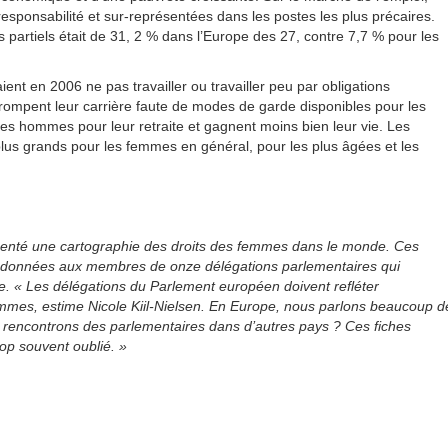
esponsabilité et sur-représentées dans les postes les plus précaires.
rtiels était de 31, 2 % dans l’Europe des 27, contre 7,7 % pour les
ent en 2006 ne pas travailler ou travailler peu par obligations
errompent leur carrière faute de modes de garde disponibles pour les
e les hommes pour leur retraite et gagnent moins bien leur vie. Les
plus grands pour les femmes en général, pour les plus âgées et les
enté une cartographie des droits des femmes dans le monde. Ces
nt données aux membres de onze délégations parlementaires qui
e. « Les délégations du Parlement européen doivent refléter
mmes, estime Nicole Kiil-Nielsen. En Europe, nous parlons beaucoup d
 rencontrons des parlementaires dans d’autres pays ? Ces fiches
trop souvent oublié. »