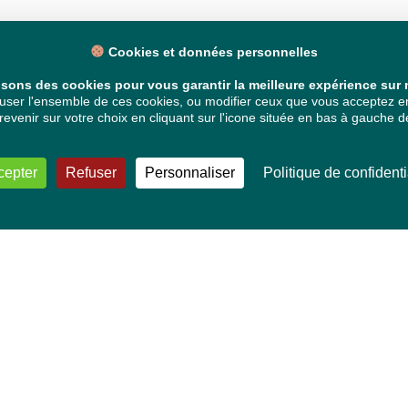
Cookies et données personnelles
isons des cookies pour vous garantir la meilleure expérience sur n
ser l'ensemble de ces cookies, ou modifier ceux que vous acceptez en 
venir sur votre choix en cliquant sur l'icone située en bas à gauche de
cepter
Refuser
Personnaliser
Politique de confidenti
VOS DÉPUTÉ·E·S EUROPÉEN·NE·S
Mélissa Camara
David Cormand
Mounir Satouri
Majdouline Sbaï
Marie Toussaint