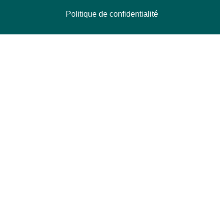
Politique de confidentialité
NOUS CONTACTER
Délégation Europe Ecologie
Groupe Verts/ALE du Parlement européen
ASP 06E210, Rue Wiertz 60,
B-1047 Bruxelles