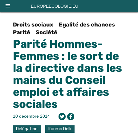
Panneau de gestion des cookies
EUROPEECOLOGIE.EU
Droits sociaux
Egalité des chances
Parité
Société
Parité Hommes-
Femmes : le sort de
la directive dans les
mains du Conseil
emploi et affaires
sociales
10 décembre 2014
Délégation
Karima Delli