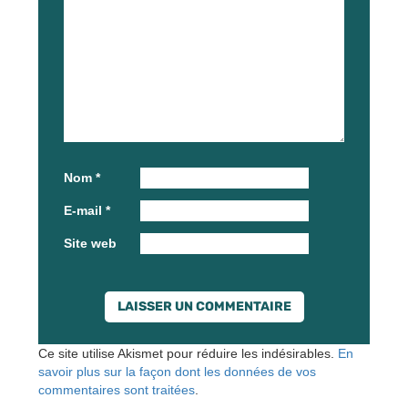
Nom
*
E-mail
*
Site web
Ce site utilise Akismet pour réduire les indésirables.
En
savoir plus sur la façon dont les données de vos
commentaires sont traitées
.