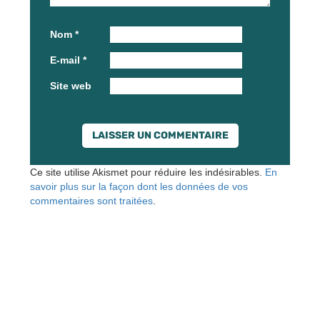
Nom
*
E-mail
*
Site web
Ce site utilise Akismet pour réduire les indésirables.
En
savoir plus sur la façon dont les données de vos
commentaires sont traitées
.