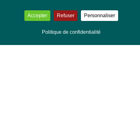
Accepter
Refuser
Personnaliser
Politique de confidentialité
NOUS CONTACTER
Délégation Europe Ecologie
Groupe Verts/ALE du Parlement européen
ASP 06E210, Rue Wiertz 60,
B-1047 Bruxelles