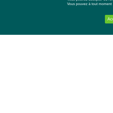
Vous pouvez à tout moment re
Ac
NOUS CONTACTER
Délégation Europe Ecologie
Groupe Verts/ALE du Parlement européen
ASP 06E210, Rue Wiertz 60,
B-1047 Bruxelles