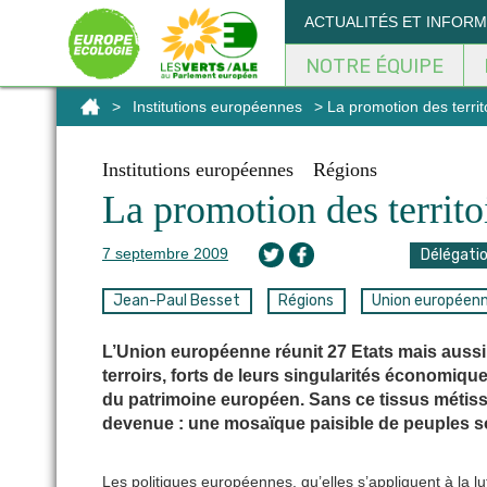
Panneau de gestion des cookies
ACTUALITÉS ET INFOR
NOTRE ÉQUIPE
>
Institutions européennes
> La promotion des territ
Institutions européennes
Régions
La promotion des territo
7 septembre 2009
Délégati
Jean-Paul Besset
Régions
Union européen
L’Union européenne réunit 27 Etats mais aussi 
terroirs, forts de leurs singularités économiqu
du patrimoine européen. Sans ce tissus métissé 
devenue : une mosaïque paisible de peuples so
Les politiques européennes, qu’elles s’appliquent à la lu