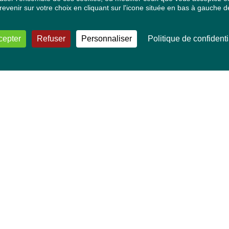
venir sur votre choix en cliquant sur l'icone située en bas à gauche de
cepter
Refuser
Personnaliser
Politique de confidenti
VOS DÉPUTÉ·E·S EUROPÉEN·NE·S
Mélissa Camara
David Cormand
Mounir Satouri
Majdouline Sbaï
Marie Toussaint
TOUTES NOS THÉMATIQUES
Agriculture et pêche
Alimentation
Bien-être animal
Climat et énergie