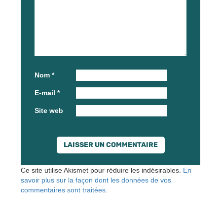
Nom
*
E-mail
*
Site web
Ce site utilise Akismet pour réduire les indésirables.
En
savoir plus sur la façon dont les données de vos
commentaires sont traitées
.