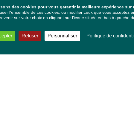
isons des cookies pour vous garantir la meilleure expérience sur n
ser l'ensemble de ces cookies, ou modifier ceux que vous acceptez en 
venir sur votre choix en cliquant sur l'icone située en bas à gauche de
cepter
Refuser
Personnaliser
Politique de confidenti
VOS DÉPUTÉ·E·S EUROPÉEN·NE·S
Mélissa Camara
David Cormand
Mounir Satouri
Majdouline Sbaï
Marie Toussaint
TOUTES NOS THÉMATIQUES
Agriculture et pêche