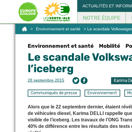
Panneau de gestion des cookies
ACTUALITÉS ET INFOR
NOTRE ÉQUIPE
>
Environnement et santé
> Le scandale Volkswagen :
Environnement et santé
Mobilité
Po
Le scandale Volkswag
l’iceberg
28 septembre 2015
Karima De
Communiqués de presse
Environnement
Mo
Alors que le 22 septembre dernier, étaient révé
de véhicules diesel, Karima DELLI rappelle que 
visible de l’iceberg. Les travaux de l’ONG Tra
40% de différence entre les résultats des test