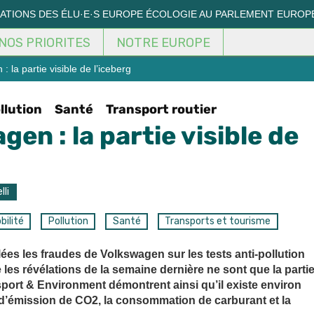
MATIONS DES ÉLU·E·S EUROPE ÉCOLOGIE AU PARLEMENT EUROP
NOS PRIORITES
NOTRE EUROPE
 la partie visible de l’iceberg
llution
Santé
Transport routier
en : la partie visible de
lli
bilité
Pollution
Santé
Transports et tourisme
lées les fraudes de Volkswagen sur les tests anti-pollution
les révélations de la semaine dernière ne sont que la parti
nsport & Environment démontrent ainsi qu’il existe environ
s d’émission de CO2, la consommation de carburant et la