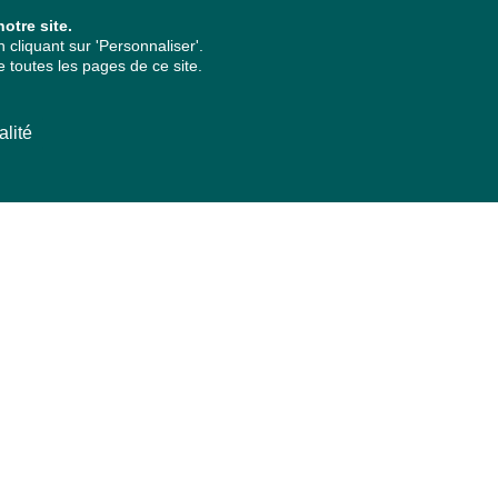
otre site.
cliquant sur 'Personnaliser'.
 toutes les pages de ce site.
alité
ARCHIVES PAR ANNÉES
2026
2025
2024
2023
2022
2021
2020
2019
2018
2017
2016
2015
2014
2013
2012
2011
2010
2009