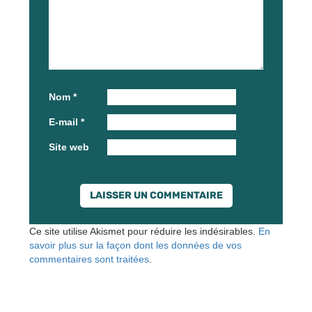
Nom
*
E-mail
*
Site web
Ce site utilise Akismet pour réduire les indésirables.
En
savoir plus sur la façon dont les données de vos
commentaires sont traitées
.