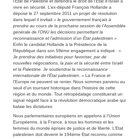
l’Etat de Palestine et défendra le droit de l’Etat d’Israël à
vivre en sécurité. L’ex-député François Hollande a
déposé le 27 septembre 2011 un projet de résolution
dans lequel il invitait
« le gouvernement français à
prendre au cours de la prochaine session de l’Assemblée
générale de l’ONU les décisions permettant la
reconnaissance et l’admission d’un État palestinien »
.
Enfin le candidat Hollande à la Présidence de la
République dans son 59ème engagement a indiqué :
«
Je prendrai des initiatives pour favoriser, par de
nouvelles négociations, la paix et la sécurité entre Israël
et la Palestine. Je soutiendrai la reconnaissance
internationale de l’État palestinien. »
La France et
l’Europe ne peuvent se renier. Nous sommes parvenu au
seuil d’un tournant historique dans l’histoire de cette
région et du monde. Tout rétropédalage constituerait un
signal négatif face à la révolution démocratique arabe qui
balaie les dictatures.
Nous parlementaires européens en appelons à l’Union
Européenne, à la France, à tous les hommes et les
femmes du monde éprises de justice et de liberté. L’Etat
palestinien doit devenir le 194ème Etat reconnu comme