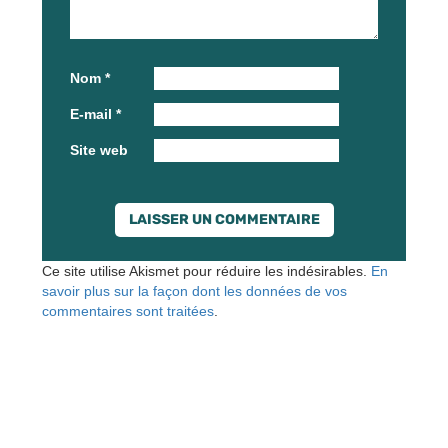
Nom
*
E-mail
*
Site web
Ce site utilise Akismet pour réduire les indésirables.
En
savoir plus sur la façon dont les données de vos
commentaires sont traitées
.