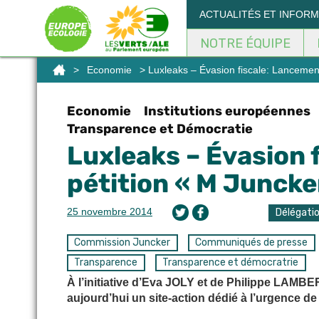
Panneau de gestion des cookies
ACTUALITÉS ET INFOR
NOTRE ÉQUIPE
>
Economie
> Luxleaks – Évasion fiscale: Lancement d
Economie
Institutions européennes
Transparence et Démocratie
Luxleaks – Évasion 
pétition « M Juncker,
25 novembre 2014
Délégati
Commission Juncker
Communiqués de presse
Transparence
Transparence et démocratrie
À l’initiative d’Eva JOLY et de Philippe LAMB
aujourd’hui un site-action dédié à l’urgence de l