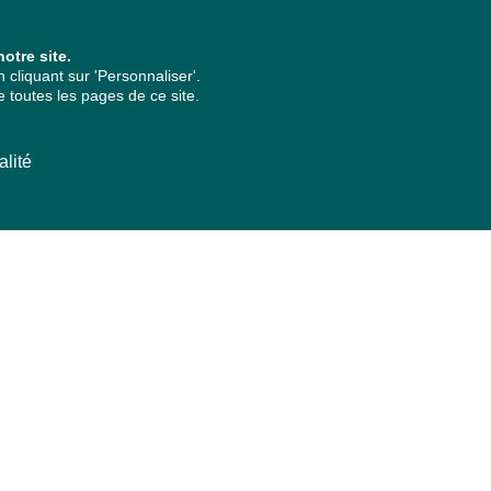
otre site.
cliquant sur 'Personnaliser'.
 toutes les pages de ce site.
alité
ARCHIVES PAR ANNÉES
2026
2025
2024
2023
2022
2021
2020
2019
2018
2017
2016
2015
2014
2013