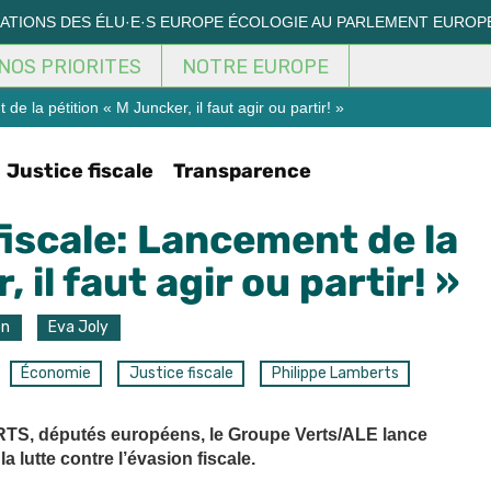
MATIONS DES ÉLU·E·S EUROPE ÉCOLOGIE AU PARLEMENT EUROP
NOS PRIORITES
NOTRE EUROPE
e la pétition « M Juncker, il faut agir ou partir! »
Justice fiscale
Transparence
fiscale: Lancement de la
 il faut agir ou partir! »
on
Eva Joly
Économie
Justice fiscale
Philippe Lamberts
ERTS, députés européens, le Groupe Verts/ALE lance
a lutte contre l’évasion fiscale.