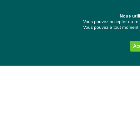
Nous util
Vous pouvez accepter ou refu
Vous pouvez à tout moment re
Ac
NOUS CONTACTER
Délégation Europe Ecologie
Groupe Verts/ALE du Parlement européen
ASP 06E210, Rue Wiertz 60,