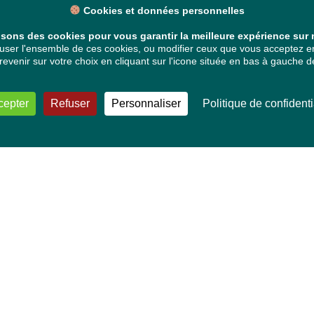
Cookies et données personnelles
isons des cookies pour vous garantir la meilleure expérience sur n
ser l'ensemble de ces cookies, ou modifier ceux que vous acceptez en 
venir sur votre choix en cliquant sur l'icone située en bas à gauche de
cepter
Refuser
Personnaliser
Politique de confidenti
VOS DÉPUTÉ·E·S EUROPÉEN·NE·S
Mélissa Camara
David Cormand
Mounir Satouri
Majdouline Sbaï
Marie Toussaint
TOUTES NOS THÉMATIQUES