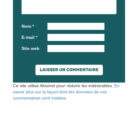
Nom
*
E-mail
*
Site web
Ce site utilise Akismet pour réduire les indésirables.
En
savoir plus sur la façon dont les données de vos
commentaires sont traitées
.