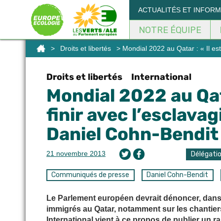
Panneau de gestion des cookies
ACTUALITÉS ET INFOR
NOTRE ÉQUIPE
>
Droits et libertés
> Mondial 2022 au Qatar : « Il es
Droits et libertés
International
Mondial 2022 au Qata
finir avec l’esclav
Daniel Cohn-Bendit
21 novembre 2013
Délégati
Communiqués de presse
Daniel Cohn-Bendit
Le Parlement européen devrait dénoncer, dans u
immigrés au Qatar, notamment sur les chantie
International vient à ce propos de publier un ra