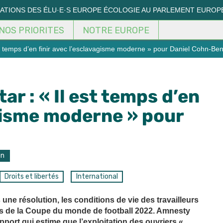
MATIONS DES ÉLU·E·S EUROPE ÉCOLOGIE AU PARLEMENT EUROP
NOS PRIORITES
NOTRE EUROPE
t temps d’en finir avec l’esclavagisme moderne » pour Daniel Cohn-Ben
r : « Il est temps d’en
agisme moderne » pour
on
Droits et libertés
International
ne résolution, les conditions de vie des travailleurs
rs de la Coupe du monde de football 2022. Amnesty
pport qui estime que l’exploitation des ouvriers «