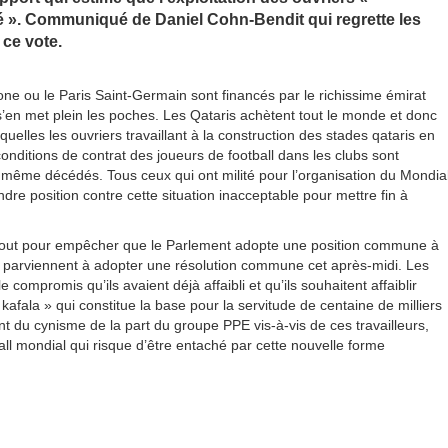
cé ». Communiqué de Daniel Cohn-Bendit qui regrette les
 ce vote.
e ou le Paris Saint-Germain sont financés par le richissime émirat
s’en met plein les poches. Les Qataris achètent tout le monde et donc
uelles les ouvriers travaillant à la construction des stades qataris en
ditions de contrat des joueurs de football dans les clubs sont
 même décédés. Tous ceux qui ont milité pour l’organisation du Mondia
dre position contre cette situation inacceptable pour mettre fin à
t tout pour empêcher que le Parlement adopte une position commune à
tés parviennent à adopter une résolution commune cet après-midi. Les
compromis qu’ils avaient déjà affaibli et qu’ils souhaitent affaiblir
fala » qui constitue la base pour la servitude de centaine de milliers
t du cynisme de la part du groupe PPE vis-à-vis de ces travailleurs,
l mondial qui risque d’être entaché par cette nouvelle forme