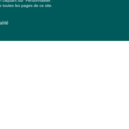
cliquant sur 'Personnaliser'.
 toutes les pages de ce site.
alité
ARCHIVES PAR ANNÉES
2026
2025
2024
2023
2022
2021
2020
2019
2018
2017
2016
2015
2014
2013
2012
2011
2010
2009
2008
2007
2006
2005