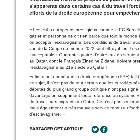
s’apparente dans certains cas à du travail for
efforts de la droite européenne pour empêcher
« Les clubs européens prestigieux comme le FC Barcelon
gazier et personne ne dit rien parce que tout le monde 
on accepte l’esclavagisme. Les conditions de travail auxq
vue de la Coupe du monde 2022 sont effroyables. Les con
inacceptables. Quarante-quatre d’entre eux en seraient
au Qatar, dont le Français Zinedine Zidane, doivent pren
l’esclavagisme au 21e siècle au Qatar !
Enfin, étant donné que la droite européenne (PPE) fai
ce sujet, il n’est pas du tout certain que les eurodépu
députés du plus grand groupe politique n’ont pas signé le 
davantage en supprimant toute référence au système « ka
de travailleurs migrants au Qatar. Ce n’est pas seulemen
mais également un très mauvais service rendu au footbal
d’esclavagisme. »
PARTAGER CET ARTICLE