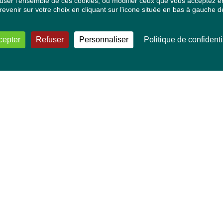
ser l'ensemble de ces cookies, ou modifier ceux que vous acceptez en 
venir sur votre choix en cliquant sur l'icone située en bas à gauche de
cepter
Refuser
Personnaliser
Politique de confidenti
VOS DÉPUTÉ·E·S EUROPÉEN·NE·S
Mélissa Camara
David Cormand
Mounir Satouri
Majdouline Sbaï
Marie Toussaint
TOUTES NOS THÉMATIQUES
Agriculture et pêche
Alimentation
Bien-être animal