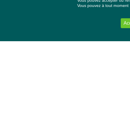
Vous pouvez accepter ou refu
Vous pouvez à tout moment re
Ac
NOUS CONTACTER
Délégation Europe Ecologie
Groupe Verts/ALE du Parlement européen
ASP 06E210, Rue Wiertz 60,
B-1047 Bruxelles