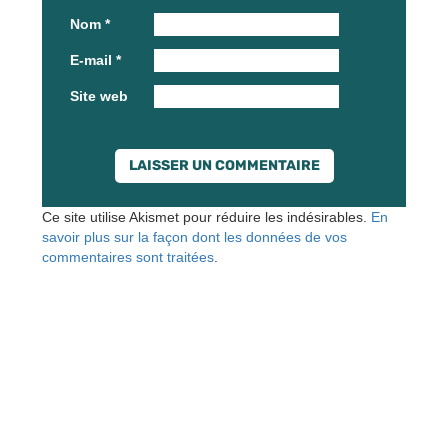
Nom
*
E-mail
*
Site web
Ce site utilise Akismet pour réduire les indésirables.
En
savoir plus sur la façon dont les données de vos
commentaires sont traitées
.