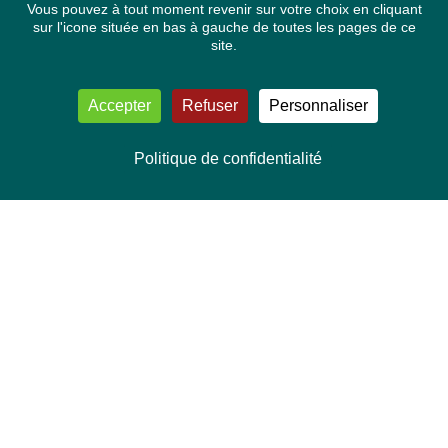
Vous pouvez à tout moment revenir sur votre choix en cliquant
sur l'icone située en bas à gauche de toutes les pages de ce
site.
Accepter
Refuser
Personnaliser
Politique de confidentialité
NOUS CONTACTER
Délégation Europe Ecologie
Groupe Verts/ALE du Parlement européen
ASP 06E210, Rue Wiertz 60,
B-1047 Bruxelles