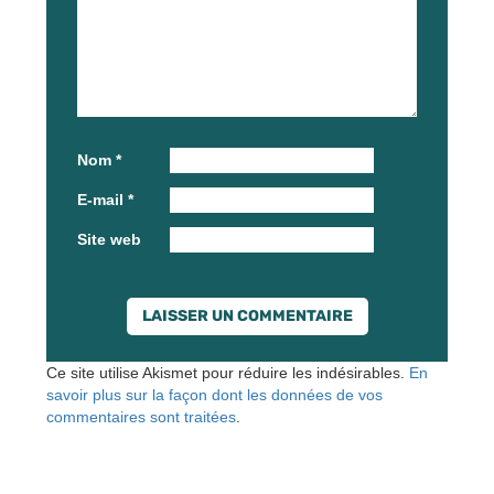
Nom
*
E-mail
*
Site web
Ce site utilise Akismet pour réduire les indésirables.
En
savoir plus sur la façon dont les données de vos
commentaires sont traitées
.