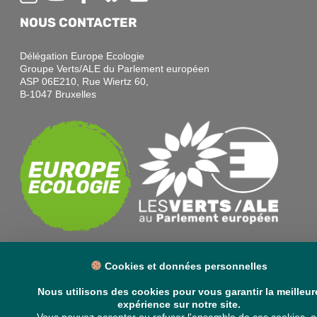
NOUS CONTACTER
Délégation Europe Ecologie
Groupe Verts/ALE du Parlement européen
ASP 06E210, Rue Wiertz 60,
B-1047 Bruxelles
Cookies et données personnelles
Nous utilisons des cookies pour vous garantir la meilleur
expérience sur notre site.
VOS DÉPUTÉ·E·S EUROPÉEN·NE·S