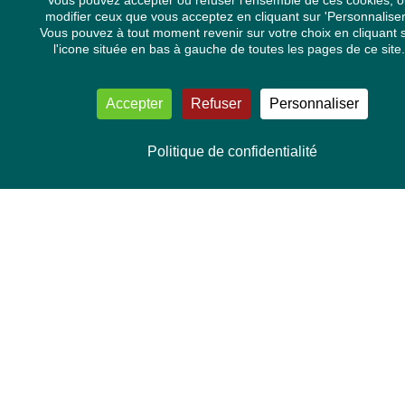
Vous pouvez accepter ou refuser l'ensemble de ces cookies, o
modifier ceux que vous acceptez en cliquant sur 'Personnaliser
Mélissa Camara
Vous pouvez à tout moment revenir sur votre choix en cliquant 
David Cormand
l'icone située en bas à gauche de toutes les pages de ce site.
Mounir Satouri
Majdouline Sbaï
Marie Toussaint
Accepter
Refuser
Personnaliser
TOUTES NOS THÉMATIQUES
Agriculture et pêche
Politique de confidentialité
Alimentation
Bien-être animal
Climat et énergie
Commerce
Culture
Droits et libertés
Economie
Environnement et santé
Institutions européennes
Institutions européennes
International
Médias
Mers et océans
Minorités
Mobilité