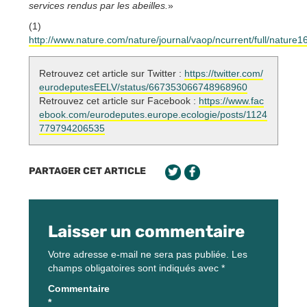
services rendus par les abeilles.
»
(1)
http://www.nature.com/nature/journal/vaop/ncurrent/full/nature1
Retrouvez cet article sur Twitter :
https://twitter.com/
eurodeputesEELV/status/667353066748968960
Retrouvez cet article sur Facebook :
https://www.fac
ebook.com/eurodeputes.europe.ecologie/posts/1124
779794206535
PARTAGER CET ARTICLE
Laisser un commentaire
Votre adresse e-mail ne sera pas publiée.
Les
champs obligatoires sont indiqués avec
*
Commentaire
*