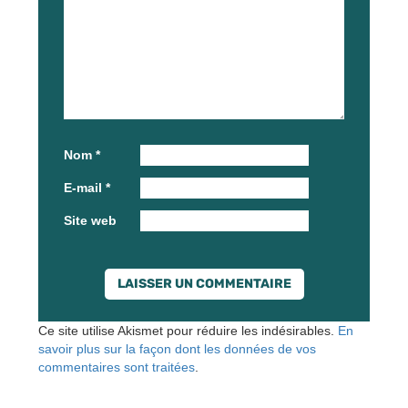
Nom
*
E-mail
*
Site web
Ce site utilise Akismet pour réduire les indésirables.
En
savoir plus sur la façon dont les données de vos
commentaires sont traitées
.