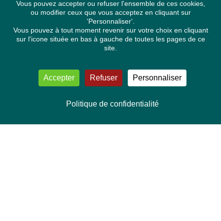
Vous pouvez accepter ou refuser l'ensemble de ces cookies,
ou modifier ceux que vous acceptez en cliquant sur
'Personnaliser'.
Vous pouvez à tout moment revenir sur votre choix en cliquant
sur l'icone située en bas à gauche de toutes les pages de ce
site.
Accepter
Refuser
Personnaliser
Politique de confidentialité
NOUS CONTACTER
Délégation Europe Ecologie
Groupe Verts/ALE du Parlement européen
ASP 06E210, Rue Wiertz 60,