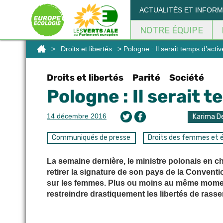
Panneau de gestion des cookies
ACTUALITÉS ET INFOR
NOTRE ÉQUIPE
>
Droits et libertés
> Pologne : Il serait temps d’activer
Droits et libertés
Parité
Société
Pologne : Il serait t
14 décembre 2016
Karima De
Communiqués de presse
Droits des femmes et é
La semaine dernière, le ministre polonais en ch
retirer la signature de son pays de la Conventio
sur les femmes. Plus ou moins au même moment
restreindre drastiquement les libertés de rass