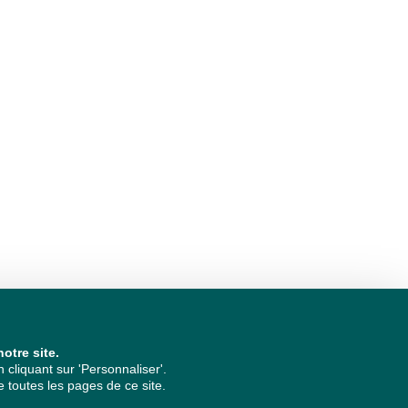
otre site.
cliquant sur 'Personnaliser'.
 toutes les pages de ce site.