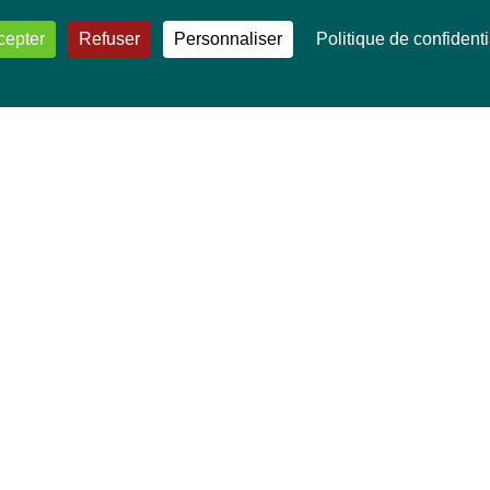
cepter
Refuser
Personnaliser
Politique de confidenti
VOS DÉPUTÉ·E·S EUROPÉEN·NE·S
Mélissa Camara
David Cormand
Mounir Satouri
Majdouline Sbaï
Marie Toussaint
TOUTES NOS THÉMATIQUES
Agriculture et pêche
Alimentation
Bien-être animal
Climat et énergie
Commerce
Culture