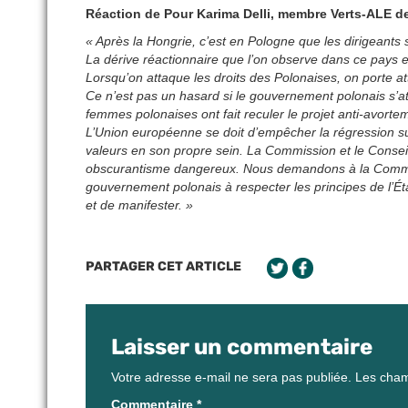
Réaction de Pour Karima Delli, membre Verts-ALE de
« Après la Hongrie, c’est en Pologne que les dirigeants 
La dérive réactionnaire que l’on observe dans ce pay
Lorsqu’on attaque les droits des Polonaises, on porte a
Ce n’est pas un hasard si le gouvernement polonais s’att
femmes polonaises ont fait reculer le projet anti-avorte
L’Union européenne se doit d’empêcher la régression sur
valeurs en son propre sein. La Commission et le Conseil
obscurantisme dangereux. Nous demandons à la Commiss
gouvernement polonais à respecter les principes de l’Éta
et de manifester. »
PARTAGER CET ARTICLE
Laisser un commentaire
Votre adresse e-mail ne sera pas publiée.
Les cham
Commentaire
*