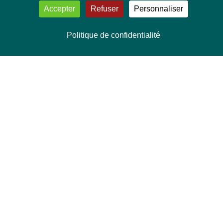
Accepter
Refuser
Personnaliser
Politique de confidentialité
NOUS CONTACTER
Délégation Europe Ecologie
Groupe Verts/ALE du Parlement européen
ASP 06E210, Rue Wiertz 60,
B-1047 Bruxelles