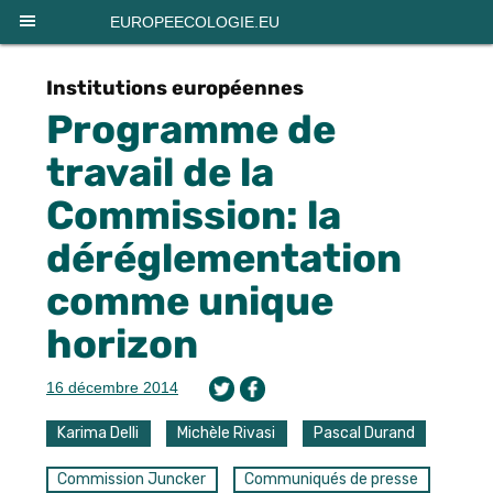
Panneau de gestion des cookies
EUROPEECOLOGIE.EU
Institutions européennes
Programme de
travail de la
Commission: la
déréglementation
comme unique
horizon
16 décembre 2014
Karima Delli
Michèle Rivasi
Pascal Durand
Commission Juncker
Communiqués de presse