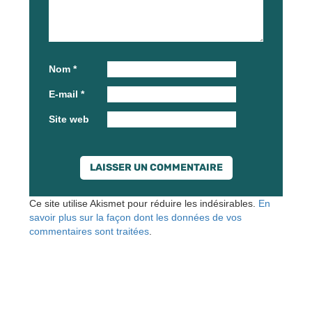
Nom
*
E-mail
*
Site web
Ce site utilise Akismet pour réduire les indésirables.
En
savoir plus sur la façon dont les données de vos
commentaires sont traitées
.