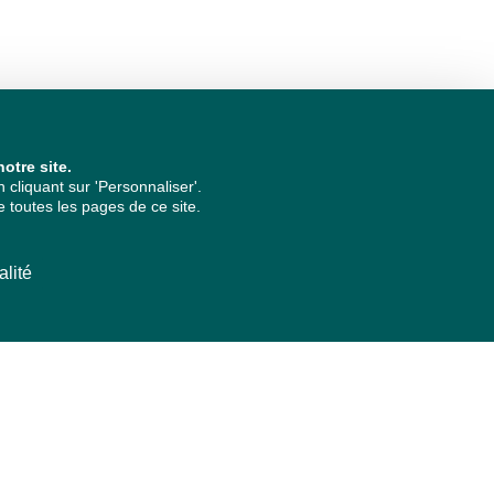
otre site.
cliquant sur 'Personnaliser'.
 toutes les pages de ce site.
alité
ARCHIVES PAR ANNÉES
2026
2025