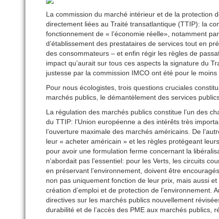
La commission du marché intérieur et de la protectio
directement liées au Traité transatlantique (TTIP): la 
fonctionnement de « l’économie réelle», notamment par l
d’établissement des prestataires de services tout en prés
des consommateurs – et enfin régir les règles de passa
impact qu’aurait sur tous ces aspects la signature du Tra
justesse par la commission IMCO ont été pour le moins
Pour nous écologistes, trois questions cruciales constit
marchés publics, le démantèlement des services publics
La régulation des marchés publics constitue l’un des cha
du TTIP: l’Union européenne a des intérêts très importa
l’ouverture maximale des marchés américains. De l’autre
leur « acheter américain » et les règles protégeant leurs
pour avoir une formulation ferme concernant la libérali
n’abordait pas l’essentiel: pour les Verts, les circuits 
en préservant l’environnement, doivent être encouragés. 
non pas uniquement fonction de leur prix, mais aussi et 
création d’emploi et de protection de l’environnement. A
directives sur les marchés publics nouvellement révisées, 
durabilité et de l’accès des PME aux marchés publics, r