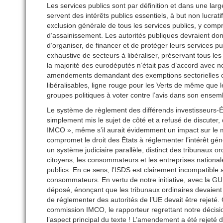
Les services publics sont par définition et dans une la
servent des intérêts publics essentiels, à but non lucratif
exclusion générale de tous les services publics, y compr
d’assainissement. Les autorités publiques devraient donc 
d’organiser, de financer et de protéger leurs services p
exhaustive de secteurs à libéraliser, préservant tous 
la majorité des eurodéputés n’était pas d’accord avec n
amendements demandant des exemptions sectorielles ont
libéralisables, ligne rouge pour les Verts de même que 
groupes politiques à voter contre l’avis dans son ensem
Le système de règlement des différends investisseurs-Ét
simplement mis le sujet de côté et a refusé de discuter
IMCO », même s’il aurait évidemment un impact sur le mar
compromet le droit des États à réglementer l’intérêt gén
un système judiciaire parallèle, distinct des tribunaux or
citoyens, les consommateurs et les entreprises nationale
publics. En ce sens, l’ISDS est clairement incompatible
consommateurs. En vertu de notre initiative, avec la
déposé, énonçant que les tribunaux ordinaires devaient
de réglementer des autorités de l’UE devait être rejeté.
commission IMCO, le rapporteur regrettant notre décisi
l’aspect principal du texte ! L’amendement a été rejeté de