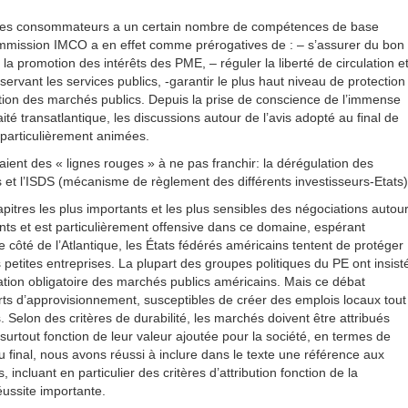
n des consommateurs a un certain nombre de compétences de base
commission IMCO a en effet comme prérogatives de : – s’assurer du bon
a promotion des intérêts des PME, – réguler la liberté de circulation e
ervant les services publics, -garantir le plus haut niveau de protection
tion des marchés publics. Depuis la prise de conscience de l’immense
ité transatlantique, les discussions autour de l’avis adopté au final de
 particulièrement animées.
uaient des « lignes rouges » à ne pas franchir: la dérégulation des
 et l’ISDS (mécanisme de règlement des différents investisseurs-Etats)
pitres les plus importants et les plus sensibles des négociations autou
nts et est particulièrement offensive dans ce domaine, espérant
 côté de l’Atlantique, les États fédérés américains tentent de protéger
 petites entreprises. La plupart des groupes politiques du PE ont insist
sation obligatoire des marchés publics américains. Mais ce débat
courts d’approvisionnement, susceptibles de créer des emplois locaux tout
Selon des critères de durabilité, les marchés doivent être attribués
surtout fonction de leur valeur ajoutée pour la société, en termes de
u final, nous avons réussi à inclure dans le texte une référence aux
incluant en particulier des critères d’attribution fonction de la
éussite importante.