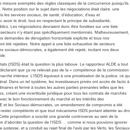
rge mesure exemptés des règles classiques de la concurrence puisqu’ils
. Notre position sur le sujet dans les négociations était claire: une
is les services sociaux, de santé, d’éducation, d’eau et
avoir le droit, tout en respectant le principe de subsidiarité,
ublics. Les négociations devraient donc être fondées sur une liste
les secteurs n’y étant pas spécifiquement mentionnés. Malheureusement,
os demandes de dérogation horizontale explicite et tous nos
 été rejetées. Notre appel à une liste exhaustive de secteurs
les sociaux-démocrates, a également été rejeté, incitant nos deux
ble.
ats (ISDS) était la question la plus taboue. Le rapporteur ALDE a tout
, déclarant que ça ne relevait pas de la « compétence de la commission
ché intérieur. L’ISDS équivaut à une privatisation de la justice, ce qu
éral. Dans un tel système, les investisseurs privés ont accès de facto à
dinaires et fermé à toutes les autres parties prenantes telles que les
s, créant une incertitude juridique pour tous les contrats de marchés
 avec le bon fonctionnement du marché et les intérêts des
 GUE et les Sociaux-démocrates, un amendement de compromis a été
 rester compétents et que tout mécanisme ISDS portant atteinte au droi
 Cette proposition a suscité une grande controverse au sein de la
on d’aborder la question de l’ISDS … comme si nous pouvions ignorer
 justesse, et a conduit au rejet final de l’avis par les Verts, les Sociaux