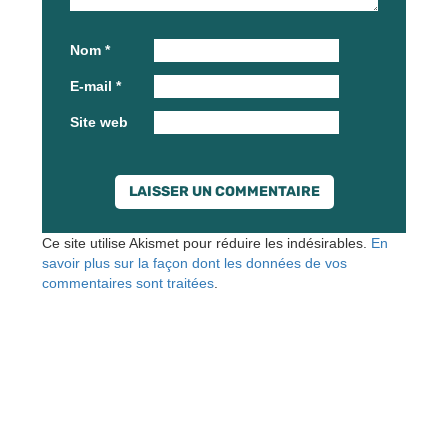
Nom
*
E-mail
*
Site web
Ce site utilise Akismet pour réduire les indésirables.
En
savoir plus sur la façon dont les données de vos
commentaires sont traitées
.