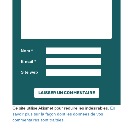
Nom
*
E-mail
*
Site web
Ce site utilise Akismet pour réduire les indésirables.
En
savoir plus sur la façon dont les données de vos
commentaires sont traitées
.