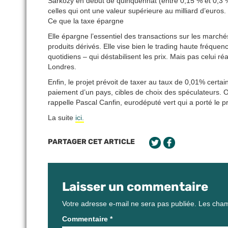
Sarkozy en début de quinquennat (entre 0,15 % et 0,3 %
celles qui ont une valeur supérieure au milliard d’euros.
Ce que la taxe épargne
Elle épargne l’essentiel des transactions sur les marchés
produits dérivés. Elle vise bien le trading haute fréque
quotidiens – qui déstabilisent les prix. Mais pas celui ré
Londres.
Enfin, le projet prévoit de taxer au taux de 0,01% certa
paiement d’un pays, cibles de choix des spéculateurs. O
rappelle Pascal Canfin, eurodéputé vert qui a porté le pro
La suite
ici.
PARTAGER CET ARTICLE
Laisser un commentaire
Votre adresse e-mail ne sera pas publiée.
Les cham
Commentaire
*