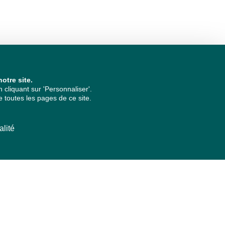
otre site.
cliquant sur 'Personnaliser'.
 toutes les pages de ce site.
alité
ARCHIVES PAR ANNÉES
2026
2025