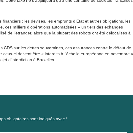
). Cette taxe ne s’appliquera qu’à une centaine de sociétés françaises
 financiers : les devises, les emprunts d’Etat et autres obligations, les
nce, ces milliers d’opérations automatisées – un tiers des échanges
alisé de l’étranger, alors que la plupart des robots ont été délocalisés à
ins CDS sur les dettes souveraines, ces assurances contre le défaut de
r ceux-ci doivent être « interdits à l’échelle européenne en novembre »
jet d’interdiction à Bruxelles.
ps obligatoires sont indiqués avec
*