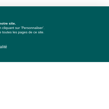
otre site.
cliquant sur 'Personnaliser'.
 toutes les pages de ce site.
alité
ARCHIVES PAR ANNÉES
2026
2025
2024
2023
2022
2021
2020
2019