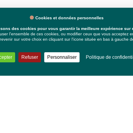
Cookies et données personnelles
isons des cookies pour vous garantir la meilleure expérience sur n
ser l'ensemble de ces cookies, ou modifier ceux que vous acceptez en 
venir sur votre choix en cliquant sur l'icone située en bas à gauche de
cepter
Refuser
Personnaliser
Politique de confidenti
VOS DÉPUTÉ·E·S EUROPÉEN·NE·S
Mélissa Camara
David Cormand
Mounir Satouri
Majdouline Sbaï