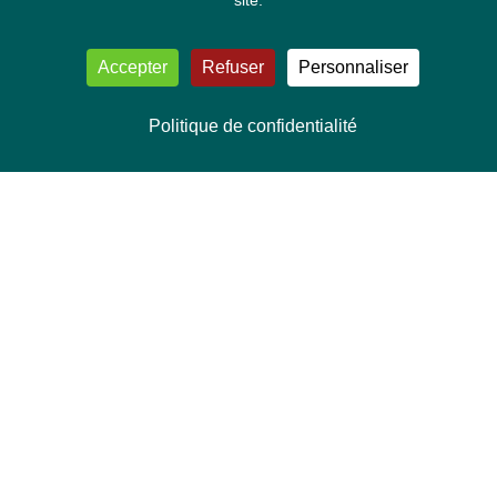
site.
Accepter
Refuser
Personnaliser
Politique de confidentialité
NOUS CONTACTER
Délégation Europe Ecologie
Groupe Verts/ALE du Parlement européen
ASP 06E210, Rue Wiertz 60,
B-1047 Bruxelles