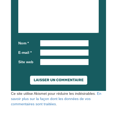
Nom
*
E-mail
*
Site web
Ce site utilise Akismet pour réduire les indésirables.
En
savoir plus sur la façon dont les données de vos
commentaires sont traitées
.