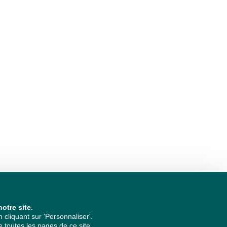
otre site.
cliquant sur 'Personnaliser'.
 toutes les pages de ce site.