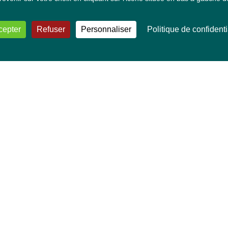
cepter
Refuser
Personnaliser
Politique de confidenti
VOS DÉPUTÉ·E·S EUROPÉEN·NE·S
Mélissa Camara
David Cormand
Mounir Satouri
Majdouline Sbaï
Marie Toussaint
TOUTES NOS THÉMATIQUES
Agriculture et pêche
Alimentation
Bien-être animal
Climat et énergie
Commerce