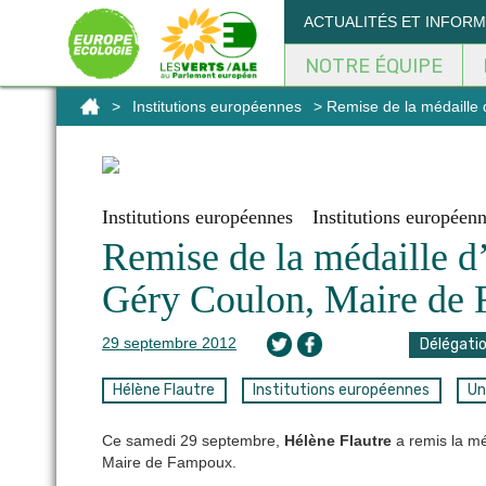
Panneau de gestion des cookies
ACTUALITÉS ET INFOR
NOTRE ÉQUIPE
>
Institutions européennes
> Remise de la médaille
Institutions européennes
Institutions européen
Remise de la médaille d
Géry Coulon, Maire de
29 septembre 2012
Délégati
Hélène Flautre
Institutions européennes
Un
Ce samedi 29 septembre,
Hélène Flautre
a remis la mé
Maire de Fampoux.