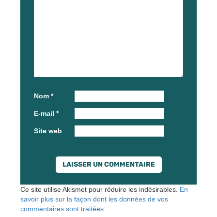
Nom
*
E-mail
*
Site web
Ce site utilise Akismet pour réduire les indésirables.
En
savoir plus sur la façon dont les données de vos
commentaires sont traitées
.