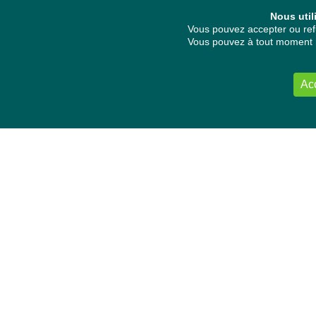
Nous util
Vous pouvez accepter ou refu
Vous pouvez à tout moment re
Ac
NOUS CONTACTER
Délégation Europe Ecologie
Groupe Verts/ALE du Parlement européen
ASP 06E210, Rue Wiertz 60,
B-1047 Bruxelles