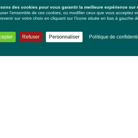
isons des cookies pour vous garantir la meilleure expérience sur n
ser l'ensemble de ces cookies, ou modifier ceux que vous acceptez en 
venir sur votre choix en cliquant sur l'icone située en bas à gauche de
cepter
Refuser
Personnaliser
Politique de confidenti
VOS DÉPUTÉ·E·S EUROPÉEN·NE·S
Mélissa Camara
David Cormand
Mounir Satouri
Majdouline Sbaï
Marie Toussaint
TOUTES NOS THÉMATIQUES
Agriculture et pêche