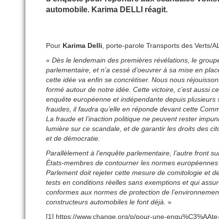
automobile. Karima DELLI réagit.
Pour
Karima Delli
, porte-parole Transports des Verts/A
«
Dès le lendemain des premières révélations, le grou
parlementaire, et n’a cessé d’oeuvrer à sa mise en pla
cette idée va enfin se concrétiser. Nous nous réjouisson
formé autour de notre idée. Cette victoire, c’est aussi
enquête européenne et indépendante depuis plusieurs 
fraudes, il faudra qu’elle en réponde devant cette Comm
La fraude et l’inaction politique ne peuvent rester impun
lumière sur ce scandale, et de garantir les droits des
et de démocratie.
Parallèlement à l’enquête parlementaire, l’autre front su
États-membres de contourner les normes européennes en
Parlement doit rejeter cette mesure de comitologie et 
tests en conditions réelles sans exemptions et qui ass
conformes aux normes de protection de l’environnement
constructeurs automobiles le font déjà.
»
[1] https://www.change.org/p/pour-une-enqu%C3%AAte-