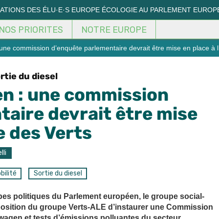
MATIONS DES ÉLU·E·S EUROPE ÉCOLOGIE AU PARLEMENT EUROP
NOS PRIORITES
NOTRE EUROPE
e commission d’enquête parlementaire devrait être mise en place à l’i
rtie du diesel
n : une commission
aire devrait être mise
ve des Verts
lli
bilité
Sortie du diesel
pes politiques du Parlement européen, le groupe social-
oposition du groupe Verts-ALE d’instaurer une Commission
agen et tests d’émissions polluantes du secteur