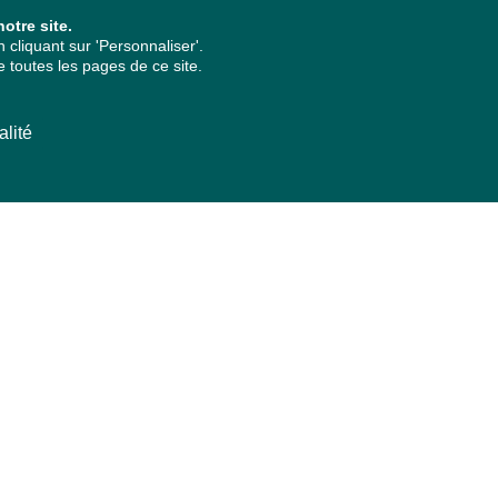
otre site.
cliquant sur 'Personnaliser'.
 toutes les pages de ce site.
alité
ARCHIVES PAR ANNÉES
2026
2025
2024
2023
2022
2021
2020
2019
2018
2017
2016
2015
2014
2013
2012
2011
2010
2009