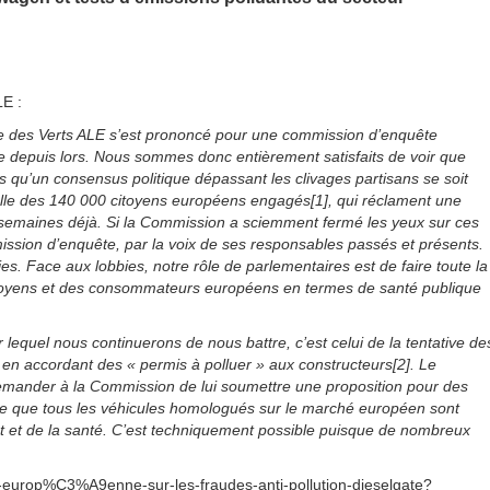
LE :
pe des Verts ALE s’est prononcé pour une commission d’enquête
ce depuis lors. Nous sommes donc entièrement satisfaits de voir que
s qu’un consensus politique dépassant les clivages partisans se soit
 celle des 140 000 citoyens européens engagés[1], qui réclament une
semaines déjà. Si la Commission a sciemment fermé les yeux sur ces
ission d’enquête, par la voix de ses responsables passés et présents.
ies. Face aux lobbies, notre rôle de parlementaires est de faire toute la
 citoyens et des consommateurs européens en termes de santé publique
r lequel nous continuerons de nous battre, c’est celui de la tentative de
 accordant des « permis à polluer » aux constructeurs[2]. Le
demander à la Commission de lui soumettre une proposition pour des
ure que tous les véhicules homologués sur le marché européen sont
 et de la santé. C’est techniquement possible puisque de nombreux
europ%C3%A9enne-sur-les-fraudes-anti-pollution-dieselgate?