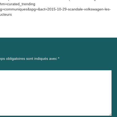
thm=curated_trending
s&pg=communiques&spg=&act=2015-10-29-scandale-volkswagen-les-
ucteurs
ps obligatoires sont indiqués avec
*