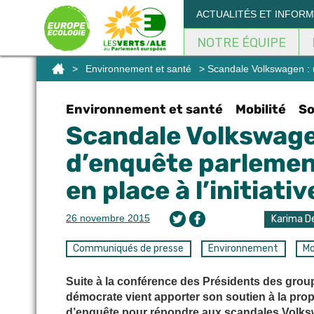
Panneau de gestion des cookies
ACTUALITÉS ET INFOR
NOTRE ÉQUIPE
>
Environnement et santé
> Scandale Volkswagen : un
Environnement et santé
Mobilité
So
Scandale Volkswage
d’enquête parlement
en place à l’initiati
26 novembre 2015
Karima De
Communiqués de presse
Environnement
Mo
Suite à la conférence des Présidents des grou
démocrate vient apporter son soutien à la pr
d’enquête pour répondre aux scandales Volksw