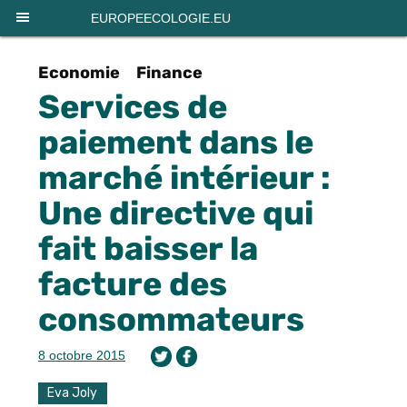
Panneau de gestion des cookies
EUROPEECOLOGIE.EU
Economie
Finance
Services de
paiement dans le
marché intérieur :
Une directive qui
fait baisser la
facture des
consommateurs
8 octobre 2015
Eva Joly