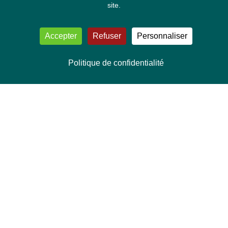
site.
Accepter
Refuser
Personnaliser
Politique de confidentialité
NOUS CONTACTER
Délégation Europe Ecologie
Groupe Verts/ALE du Parlement européen
ASP 06E210, Rue Wiertz 60,
B-1047 Bruxelles