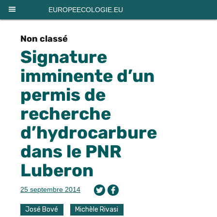
Panneau de gestion des cookies
EUROPEECOLOGIE.EU
Non classé
Signature
imminente d’un
permis de
recherche
d’hydrocarbure
dans le PNR
Luberon
25 septembre 2014
José Bové
Michèle Rivasi