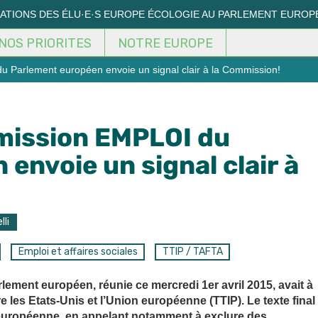
MATIONS DES ÉLU·E·S EUROPE ÉCOLOGIE AU PARLEMENT EUROP
NOS PRIORITES
NOTRE EUROPE
 Parlement européen envoie un signal clair à la Commission!
mission EMPLOI du
envoie un signal clair à
lli
Emploi et affaires sociales
TTIP / TAFTA
ement européen, réunie ce mercredi 1er avril 2015, avait à
e les Etats-Unis et l’Union européenne (TTIP). Le texte final
 européenne, en appelant notamment à exclure des