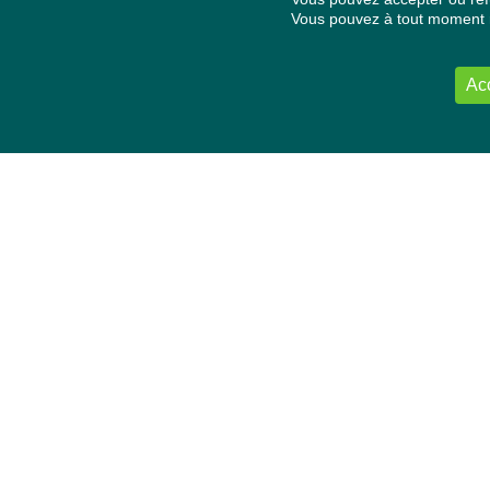
Vous pouvez à tout moment re
Ac
NOUS CONTACTER
Délégation Europe Ecologie
Groupe Verts/ALE du Parlement européen
ASP 06E210, Rue Wiertz 60,
B-1047 Bruxelles