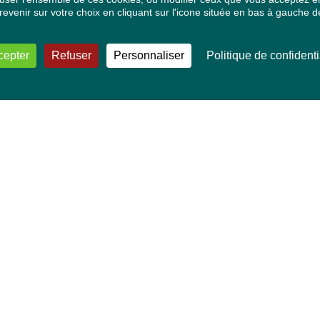
venir sur votre choix en cliquant sur l'icone située en bas à gauche de
cepter
Refuser
Personnaliser
Politique de confidenti
VOS DÉPUTÉ·E·S EUROPÉEN·NE·S
Mélissa Camara
David Cormand
Mounir Satouri
Majdouline Sbaï
Marie Toussaint
TOUTES NOS THÉMATIQUES
Agriculture et pêche
Alimentation
Bien-être animal