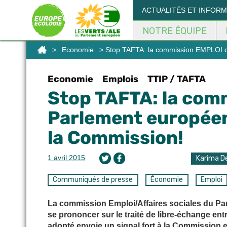
Panneau de gestion des cookies
ACTUALITÉS ET INFOR
NOTRE ÉQUIPE
>
Economie
> Stop TAFTA: la commission EMPLOI du
Economie
Emplois
TTIP / TAFTA
Stop TAFTA: la com
Parlement européen 
la Commission!
1 avril 2015
Karima De
Communiqués de presse
Économie
Emploi
La commission Emploi/Affaires sociales du Parl
se prononcer sur le traité de libre-échange entr
adopté envoie un signal fort à la Commission