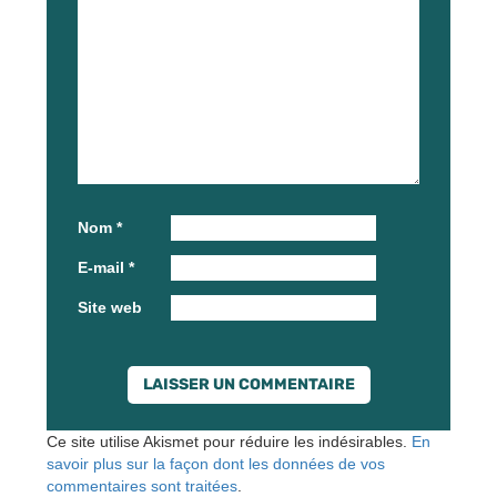
Nom
*
E-mail
*
Site web
Ce site utilise Akismet pour réduire les indésirables.
En
savoir plus sur la façon dont les données de vos
commentaires sont traitées
.