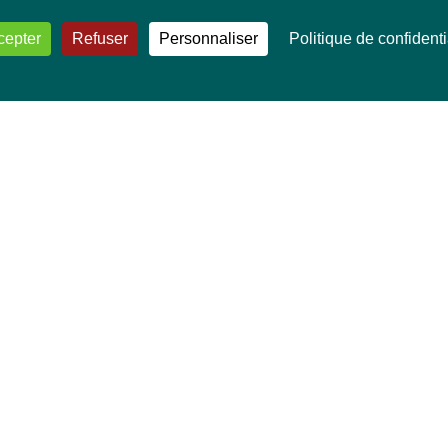
cepter
Refuser
Personnaliser
Politique de confidenti
VOS DÉPUTÉ·E·S EUROPÉEN·NE·S
Mélissa Camara
David Cormand
Mounir Satouri
Majdouline Sbaï
Marie Toussaint
TOUTES NOS THÉMATIQUES
Agriculture et pêche
Alimentation
Bien-être animal
Climat et énergie
Commerce
Culture