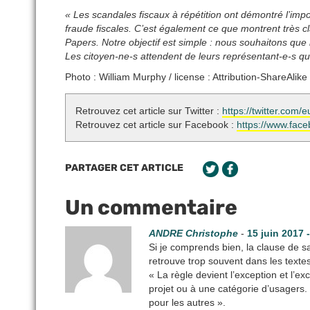
« Les scandales fiscaux à répétition ont démontré l’imp
fraude fiscales. C’est également ce que montrent très
Papers. Notre objectif est simple : nous souhaitons que l
Les citoyen-ne-s attendent de leurs représentant-e-s qu’il
Photo : William Murphy / license : Attribution-ShareAlik
Retrouvez cet article sur Twitter :
https://twitter.co
Retrouvez cet article sur Facebook :
https://www.fac
PARTAGER CET ARTICLE
Un commentaire
ANDRE Christophe
-
15 juin 2017 
Si je comprends bien, la clause de sa
retrouve trop souvent dans les texte
« La règle devient l’exception et l’e
projet ou à une catégorie d’usagers. 
pour les autres ».