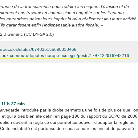
ortance de la transparence pour réduire les risques d’évasion et de
 clairement nos travaux en commission d’enquête sur les Panama
es entreprises paient leurs impôts là où a réellement lieu leurs activité.
s garantissent enfin l’indispensable justice fiscale. »
e 2.0 Generic (CC BY-SA 2.0)
m/euroecolos/status/874335155695038466
ebook.com/eurodeputes.europe.ecologie/posts/1797422916942216
- 11 h 37 min
uvegarde introduite par la droite permettra une fois de plus ce que l’o
s et qui a très bien été défini en page 190 du rapport du SCPC de 2006
xception devient la règle ce qui permet au pouvoir d’adapter la règle au
Cette instabilité est porteuse de richesse pour les uns et de pauvreté