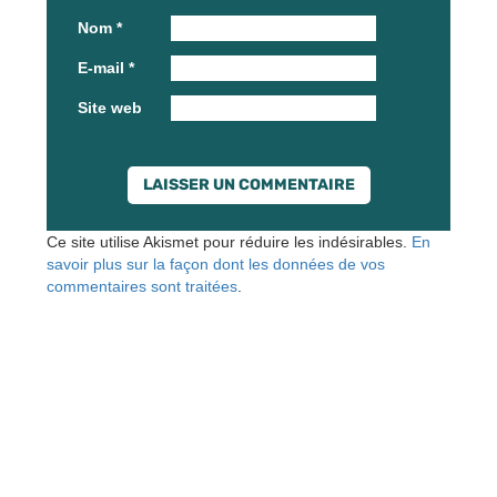
Nom
*
E-mail
*
Site web
Ce site utilise Akismet pour réduire les indésirables.
En
savoir plus sur la façon dont les données de vos
commentaires sont traitées
.