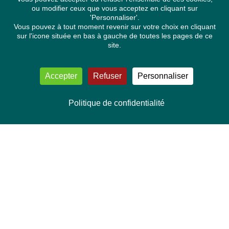
ou modifier ceux que vous acceptez en cliquant sur
'Personnaliser'.
Vous pouvez à tout moment revenir sur votre choix en cliquant
sur l'icone située en bas à gauche de toutes les pages de ce
site.
Accepter
Refuser
Personnaliser
Politique de confidentialité
NOUS CONTACTER
Délégation Europe Ecologie
Groupe Verts/ALE du Parlement européen
ASP 06E210, Rue Wiertz 60,