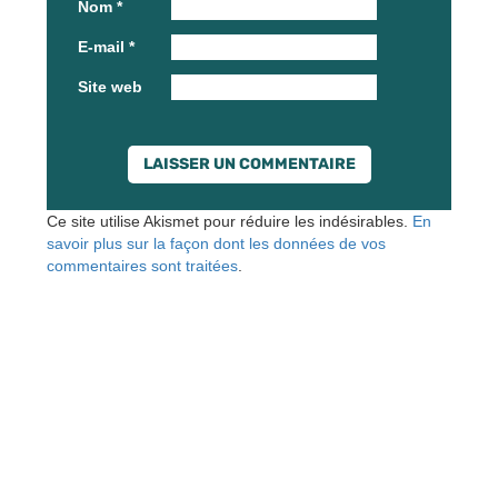
Nom
*
E-mail
*
Site web
Ce site utilise Akismet pour réduire les indésirables.
En
savoir plus sur la façon dont les données de vos
commentaires sont traitées
.