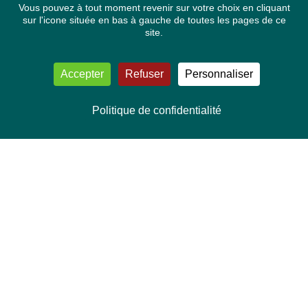
Vous pouvez à tout moment revenir sur votre choix en cliquant
sur l'icone située en bas à gauche de toutes les pages de ce
site.
Accepter
Refuser
Personnaliser
Politique de confidentialité
NOUS CONTACTER
Délégation Europe Ecologie
Groupe Verts/ALE du Parlement européen
ASP 06E210, Rue Wiertz 60,
B-1047 Bruxelles