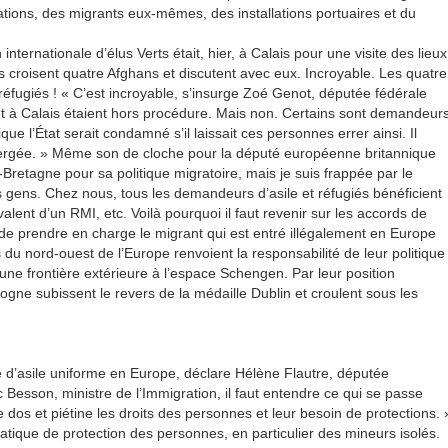
ations, des migrants eux-mêmes, des installations portuaires et du
nternationale d’élus Verts était, hier, à Calais pour une visite des lieux
s croisent quatre Afghans et discutent avec eux. Incroyable. Les quatre
éfugiés ! « C’est incroyable, s’insurge Zoé Genot, députée fédérale
nt à Calais étaient hors procédure. Mais non. Certains sont demandeur
ue l’État serait condamné s’il laissait ces personnes errer ainsi. Il
bergée. » Même son de cloche pour la député européenne britannique
retagne pour sa politique migratoire, mais je suis frappée par le
s gens. Chez nous, tous les demandeurs d’asile et réfugiés bénéficient
lent d’un RMI, etc. Voilà pourquoi il faut revenir sur les accords de
e prendre en charge le migrant qui est entré illégalement en Europe
s du nord-ouest de l’Europe renvoient la responsabilité de leur politique
une frontière extérieure à l’espace Schengen. Par leur position
logne subissent le revers de la médaille Dublin et croulent sous les
d’asile uniforme en Europe, déclare Hélène Flautre, députée
Besson, ministre de l’Immigration, il faut entendre ce qui se passe
 dos et piétine les droits des personnes et leur besoin de protections. 
tique de protection des personnes, en particulier des mineurs isolés.