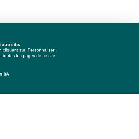
otre site.
cliquant sur 'Personnaliser'.
 toutes les pages de ce site.
alité
ARCHIVES PAR ANNÉES
2026
2025
2024
2023