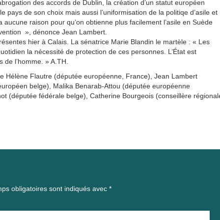
brogation des accords de Dublin, la création d’un statut européen
e pays de son choix mais aussi l’uniformisation de la politiqe d’asile et
 a aucune raison pour qu’on obtienne plus facilement l’asile en Suède
nvention », dénonce Jean Lambert.
résentes hier à Calais. La sénatrice Marie Blandin le martèle : « Les
uotidien la nécessité de protection de ces personnes. L’État est
ts de l’homme. » A.TH.
 de Hélène Flautre (députée européenne, France), Jean Lambert
 européen belge), Malika Benarab-Attou (députée européenne
not (députée fédérale belge), Catherine Bourgeois (conseillère régional
ps obligatoires sont indiqués avec
*