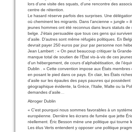
lors d’une visite des squats, d’une rencontre des associ
centre de rétention.
Le hasard réserve parfois des surprises. Une délégation i
où cheminent les migrants. Dans l’ancienne « jungle » il
jeunes hommes ont été reconnus dans leurs statuts de r
belge. J’étais persuadée que tous ces gens qui survive
d’asile. D’autres sont même réfugiés politiques. En Belgiq
devrait payer 250 euros par jour par personne non hé
Jean Lambert : « On peut beaucoup critiquer la Grande-B
manque total de soutien de l’État vis-à-vis de ces jeune
d’un hébergement, de cours d’alphabétisation, de l’équiva
Dublin . » Cette convention impose aux États membres d
en posant le pied dans ce pays. En clair, les États riche
d’asile sur les épaules des pays pauvres qui possèdent 
géographique évidente, la Grèce, l’Italie, Malte ou la Po
demandes d’asile…
Abroger Dublin
« C’est pourquoi nous sommes favorables à un système 
européenne. Derrière les écrans de fumée que jette Éric 
réellement. Éric Besson mène une politique qui tourne le
Les élus Verts entendent y opposer une politique pragma