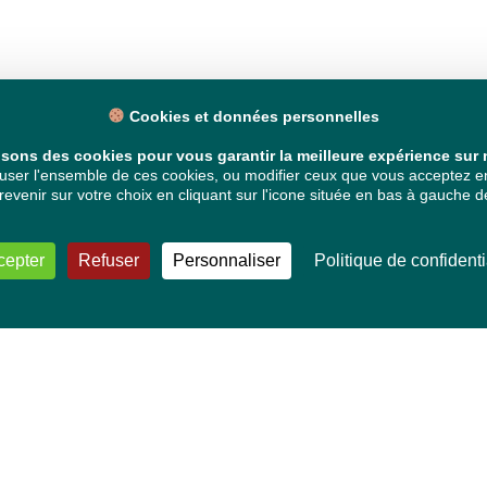
Cookies et données personnelles
isons des cookies pour vous garantir la meilleure expérience sur n
ser l'ensemble de ces cookies, ou modifier ceux que vous acceptez en 
venir sur votre choix en cliquant sur l'icone située en bas à gauche de
cepter
Refuser
Personnaliser
Politique de confidenti
VOS DÉPUTÉ·E·S EUROPÉEN·NE·S
Mélissa Camara
David Cormand