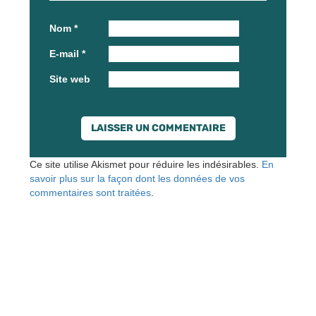
Nom
*
E-mail
*
Site web
Ce site utilise Akismet pour réduire les indésirables.
En
savoir plus sur la façon dont les données de vos
commentaires sont traitées
.