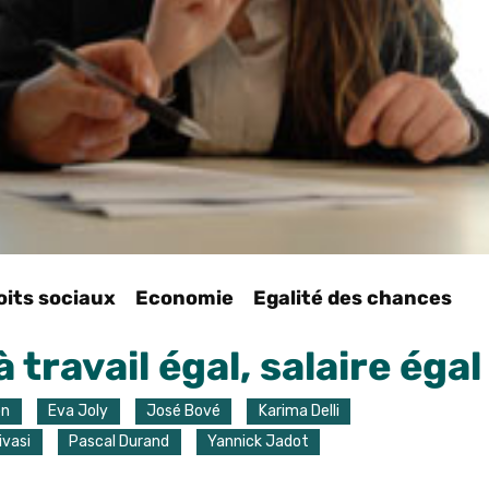
oits sociaux
Economie
Egalité des chances
ravail égal, salaire égal
on
Eva Joly
José Bové
Karima Delli
ivasi
Pascal Durand
Yannick Jadot