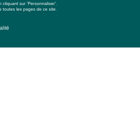
cliquant sur 'Personnaliser'.
 toutes les pages de ce site.
alité
ARCHIVES PAR ANNÉES
2026
2025
2024
2023
2022
2021
2020
2019
2018
2017
2016
2015
2014
2013
2012
2011
2010
2009
2008
2007