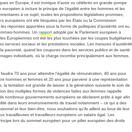
bliques en Europe, il est ironique d’avoir vu célébrés en grande pompe
 européen à inclure le principe de l’égalité entre les hommes et les
mentaires à ce sujet, toutes les propositions législatives promises,
urs européens ont été bloquées par les Etats ou la Commission
les réponses apportées sous la forme de politiques d’austérité ont eu
té femmes-hommes. Un
rapport
adopté par le Parlement européen à
e les Européennes ont été les plus touchées par les coupes budgétaires
 les services sociaux et les prestations sociales. Les mesures d’austérité
 la pauvreté, quand les coupures dans les services publics et de santé
 ménages individuels, où la charge incombe principalement aux femmes.
’il faudra 70 ans pour atteindre l’égalité de rémunération, 40 ans pour
entre hommes et femmes et 20 ans pour parvenir à une représentation
a tentation est grande de laisser à la génération suivante le soin de
sation des multiples formes de violences faites aux femmes rappelle
 Si de nombreux gouvernements européens se déclarent prêts à agir afin
ilité dans leurs environnements de travail notamment – ce qui a des
nnel et leur bien-être, nous souhaitons qu’ils aillent au bout de leur
ux travailleuses et travailleurs européens un salaire égal. Les
rincipe lors du sommet européen pour un pilier européen des droits