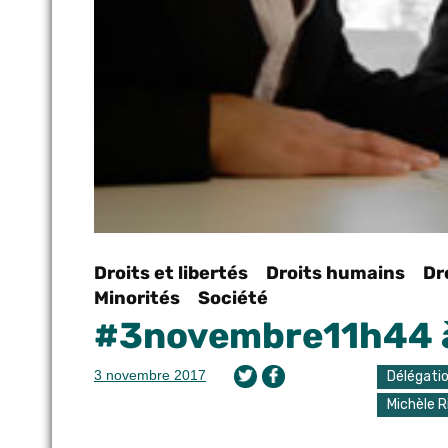
Droits et libertés
Droits humains
Dr
Minorités
Société
#3novembre11h44 à t
3 novembre 2017
Délégati
Michèle R