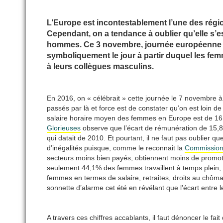
L’Europe est incontestablement l’une des régi
Cependant, on a tendance à oublier qu’elle s’e
hommes. Ce 3 novembre, journée européenne de 
symboliquement le jour à partir duquel les fem
à leurs collègues masculins.
En 2016, on « célébrait » cette journée le 7 novembre 
passés par là et force est de constater qu’on est loin de s
salaire horaire moyen des femmes en Europe est de 16,3
Glorieuses
observe que l’écart de rémunération de 15,8%
qui datait de 2010. Et pourtant, il ne faut pas oublier q
d’inégalités puisque, comme le reconnait la
Commission
secteurs moins bien payés, obtiennent moins de promotio
seulement 44,1% des femmes travaillent à temps plein
femmes en termes de salaire, retraites, droits au chôm
sonnette d’alarme cet été en révélant que l’écart entre
A travers ces chiffres accablants, il faut dénoncer le fai