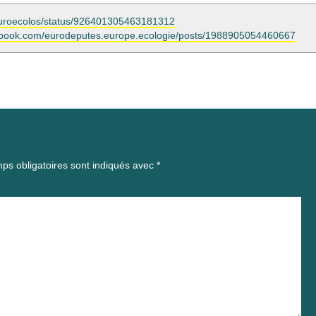
m/euroecolos/status/926401305463181312
ebook.com/eurodeputes.europe.ecologie/posts/1988905054460667
ps obligatoires sont indiqués avec
*