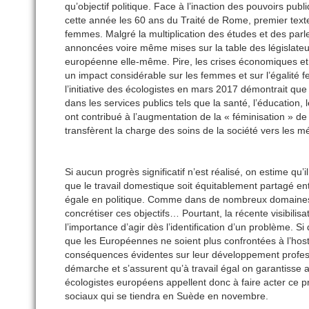
qu’objectif politique. Face à l’inaction des pouvoirs pu
cette année les 60 ans du Traité de Rome, premier texte
femmes. Malgré la multiplication des études et des parle
annoncées voire même mises sur la table des législate
européenne elle-même. Pire, les crises économiques et 
un impact considérable sur les femmes et sur l’égali
l’initiative des écologistes en mars 2017 démontrait qu
dans les services publics tels que la santé, l’éducation,
ont contribué à l’augmentation de la « féminisation » de
transfèrent la charge des soins de la société vers les
Si aucun progrès significatif n’est réalisé, on estime qu
que le travail domestique soit équitablement partagé 
égale en politique. Comme dans de nombreux domaines, l
concrétiser ces objectifs… Pourtant, la récente visibili
l’importance d’agir dès l’identification d’un problème.
que les Européennes ne soient plus confrontées à l’host
conséquences évidentes sur leur développement professio
démarche et s’assurent qu’à travail égal on garantisse a
écologistes européens appellent donc à faire acter ce p
sociaux qui se tiendra en Suède en novembre.