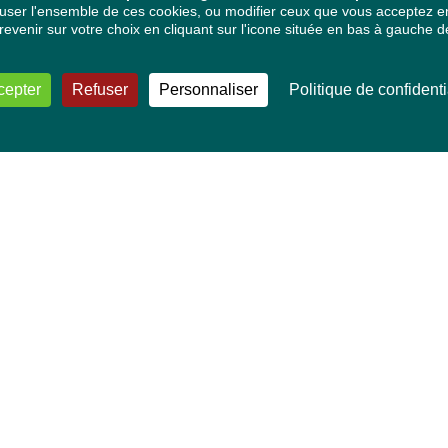
ser l'ensemble de ces cookies, ou modifier ceux que vous acceptez en 
venir sur votre choix en cliquant sur l'icone située en bas à gauche de
cepter
Refuser
Personnaliser
Politique de confidenti
VOS DÉPUTÉ·E·S EUROPÉEN·NE·S
Mélissa Camara
David Cormand
Mounir Satouri
Majdouline Sbaï
Marie Toussaint
TOUTES NOS THÉMATIQUES
Agriculture et pêche
Alimentation
Bien-être animal