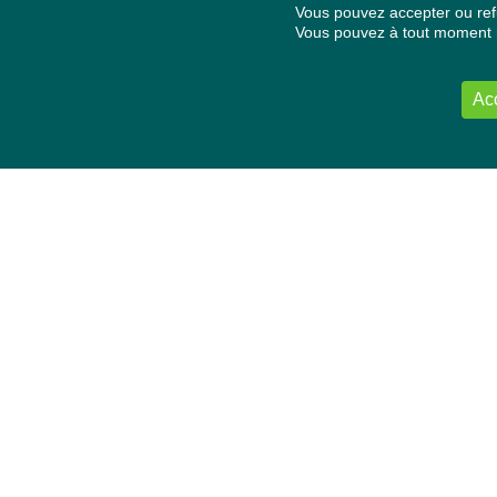
Vous pouvez accepter ou refu
Vous pouvez à tout moment re
Ac
NOUS CONTACTER
Délégation Europe Ecologie
Groupe Verts/ALE du Parlement européen
ASP 06E210, Rue Wiertz 60,
B-1047 Bruxelles