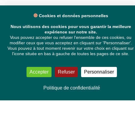
Cookies et données personnelles
Nous utilisons des cookies pour vous garantir la meilleure
expérience sur notre site.
Vous pouvez accepter ou refuser l'ensemble de ces cookies, ou
modifier ceux que vous acceptez en cliquant sur 'Personnaliser'.
Vous pouvez à tout moment revenir sur votre choix en cliquant sur
NOUS CONTACTER
l'icone située en bas à gauche de toutes les pages de ce site.
Délégation Europe Ecologie
Groupe Verts/ALE du Parlement européen
Accepter
Refuser
Personnaliser
ASP 06E210, Rue Wiertz 60,
B-1047 Bruxelles
Politique de confidentialité