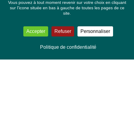
Vous pouvez à tout moment revenir sur votre choix en cliquant
sur l'icone située en bas à gauche de toutes les pages de ce
site.
Accepter
Refuser
Personnaliser
Politique de confidentialité
NOUS CONTACTER
Délégation Europe Ecologie
Groupe Verts/ALE du Parlement européen
ASP 06E210, Rue Wiertz 60,
B-1047 Bruxelles