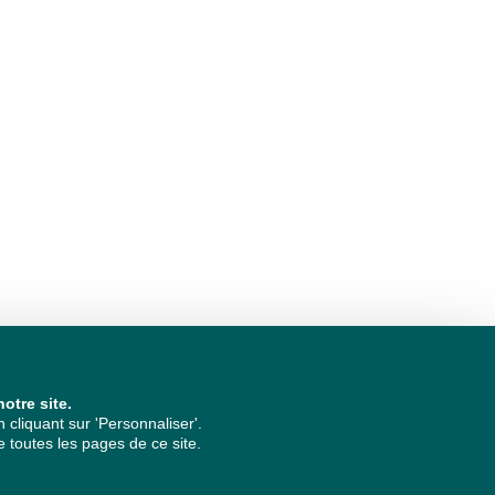
otre site.
cliquant sur 'Personnaliser'.
 toutes les pages de ce site.