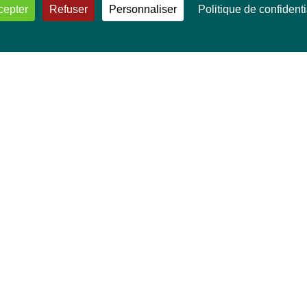
cepter
Refuser
Personnaliser
Politique de confidenti
VOS DÉPUTÉ·E·S EUROPÉEN·NE·S
Mélissa Camara
David Cormand
Mounir Satouri
Majdouline Sbaï
Marie Toussaint
TOUTES NOS THÉMATIQUES
Agriculture et pêche
Alimentation
Bien-être animal
Climat et énergie
Commerce
Culture
Droits et libertés