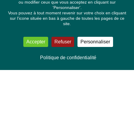
ou modifier ceux que vous acceptez en cliquant sur
'Personnaliser'.
Vous pouvez à tout moment revenir sur votre choix en cliquant
sur l'icone située en bas à gauche de toutes les pages de ce
site.
Accepter
Refuser
Personnaliser
Politique de confidentialité
NOUS CONTACTER
Délégation Europe Ecologie
Groupe Verts/ALE du Parlement européen
ASP 06E210, Rue Wiertz 60,
B-1047 Bruxelles