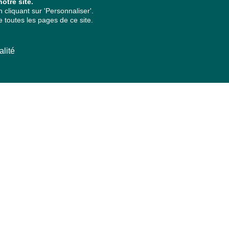
otre site.
cliquant sur 'Personnaliser'.
 toutes les pages de ce site.
alité
ARCHIVES PAR ANNÉES
2026
2025
2024
2023
2022
2021
2020
2019
2018
2017
2016
2015
2014
2013
2012
2011
2010
2009
2008
2007