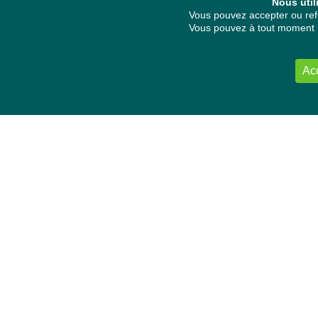
Nous util
Vous pouvez accepter ou refu
Vous pouvez à tout moment re
Ac
NOUS CONTACTER
Délégation Europe Ecologie
Groupe Verts/ALE du Parlement européen
ASP 06E210, Rue Wiertz 60,
B-1047 Bruxelles