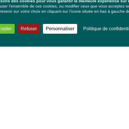
isons des cookies pour vous garantir la meilleure expérience sur n
ser l'ensemble de ces cookies, ou modifier ceux que vous acceptez en 
venir sur votre choix en cliquant sur l'icone située en bas à gauche de
cepter
Refuser
Personnaliser
Politique de confidenti
VOS DÉPUTÉ·E·S EUROPÉEN·NE·S
Mélissa Camara
David Cormand
Mounir Satouri
Majdouline Sbaï
Marie Toussaint
TOUTES NOS THÉMATIQUES
Agriculture et pêche
Alimentation